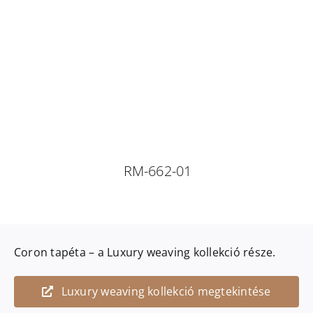
RM-662-01
Coron
tapéta – a
Luxury weaving
kollekció része.
Luxury weaving kollekció megtekintése