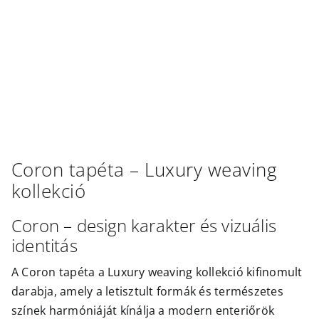
Outlet
Coron
tapéta –
Luxury weaving
kollekció
Coron – design karakter és vizuális
identitás
A Coron tapéta a Luxury weaving kollekció kifinomult
darabja, amely a letisztult formák és természetes
színek harmóniáját kínálja a modern enteriőrök