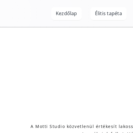
Kihagyás
Kezdőlap
Élitis tapéta
A Motti Studio közvetlenül értékesít lako