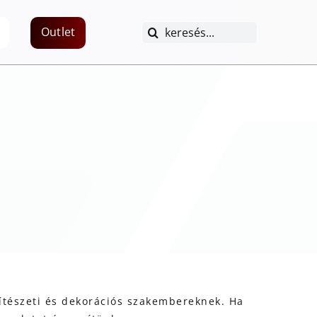
Keresés...
Outlet
pítészeti és dekorációs szakembereknek. Ha