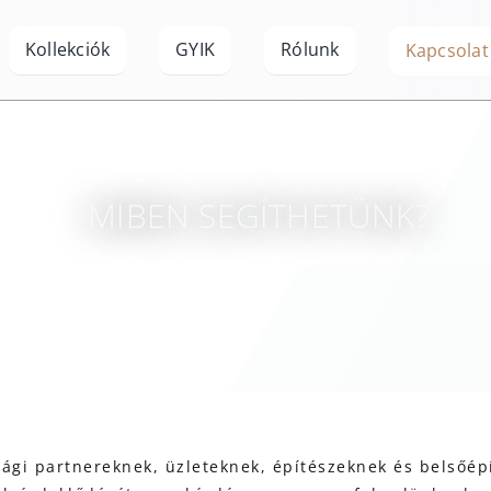
Kollekciók
GYIK
Rólunk
Kapcsolat
MIBEN SEGÍTHETÜNK?
ssági partnereknek, üzleteknek, építészeknek és belsőé