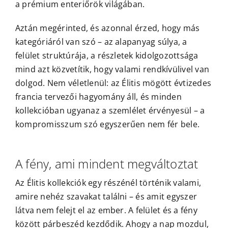
a prémium enteriőrök világában.
Outlet
Aztán megérinted, és azonnal érzed, hogy más
kategóriáról van szó – az alapanyag súlya, a
felület struktúrája, a részletek kidolgozottsága
mind azt közvetítik, hogy valami rendkívülivel van
dolgod. Nem véletlenül: az Élitis mögött évtizedes
francia tervezői hagyomány áll, és minden
kollekcióban ugyanaz a szemlélet érvényesül – a
kompromisszum szó egyszerűen nem fér bele.
A fény, ami mindent megváltoztat
Az Élitis kollekciók egy részénél történik valami,
amire nehéz szavakat találni – és amit egyszer
látva nem felejt el az ember. A felület és a fény
között párbeszéd kezdődik. Ahogy a nap mozdul,