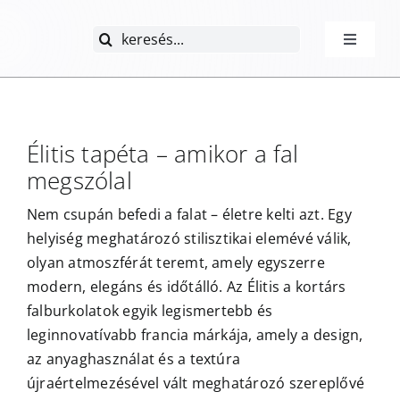
Kihagyás
Keresés...
Toggle
Navigati
Kezdőlap
Élitis tapé
Élitis tapéta – amikor a fal
megszólal
Kollekciók
Nem csupán befedi a falat – életre kelti azt. Egy
helyiség meghatározó stilisztikai elemévé válik,
GYIK
olyan atmoszférát teremt, amely egyszerre
modern, elegáns és időtálló. Az Élitis a kortárs
falburkolatok egyik legismertebb és
Rólunk
leginnovatívabb francia márkája, amely a design,
az anyaghasználat és a textúra
Kapcsolat
újraértelmezésével vált meghatározó szereplővé