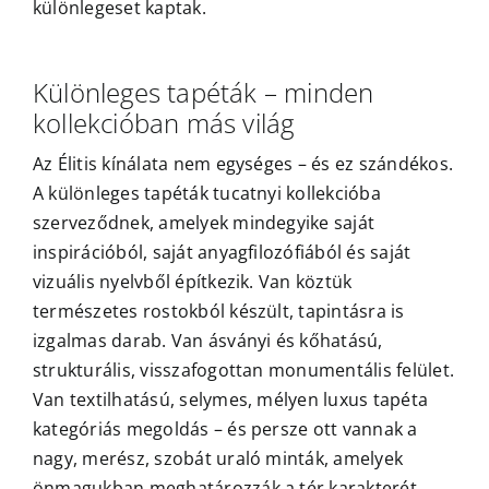
különlegeset kaptak.
Különleges tapéták – minden
kollekcióban más világ
Az Élitis kínálata nem egységes – és ez szándékos.
A különleges tapéták tucatnyi kollekcióba
szerveződnek, amelyek mindegyike saját
inspirációból, saját anyagfilozófiából és saját
vizuális nyelvből építkezik. Van köztük
természetes rostokból készült, tapintásra is
izgalmas darab. Van ásványi és kőhatású,
strukturális, visszafogottan monumentális felület.
Van textilhatású, selymes, mélyen luxus tapéta
kategóriás megoldás – és persze ott vannak a
nagy, merész, szobát uraló minták, amelyek
önmagukban meghatározzák a tér karakterét.