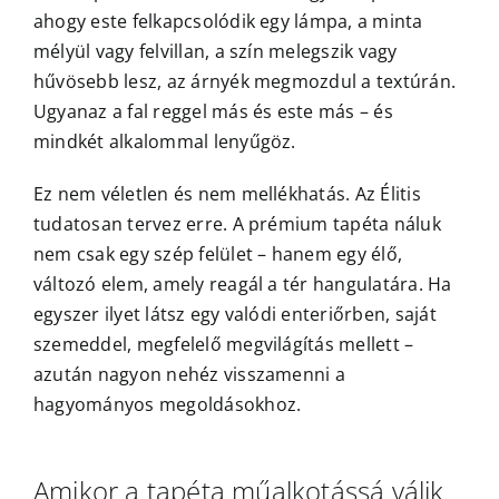
ahogy este felkapcsolódik egy lámpa, a minta
mélyül vagy felvillan, a szín melegszik vagy
hűvösebb lesz, az árnyék megmozdul a textúrán.
Ugyanaz a fal reggel más és este más – és
mindkét alkalommal lenyűgöz.
Ez nem véletlen és nem mellékhatás. Az Élitis
tudatosan tervez erre. A prémium tapéta náluk
nem csak egy szép felület – hanem egy élő,
változó elem, amely reagál a tér hangulatára. Ha
egyszer ilyet látsz egy valódi enteriőrben, saját
szemeddel, megfelelő megvilágítás mellett –
azután nagyon nehéz visszamenni a
hagyományos megoldásokhoz.
Amikor a tapéta műalkotássá válik