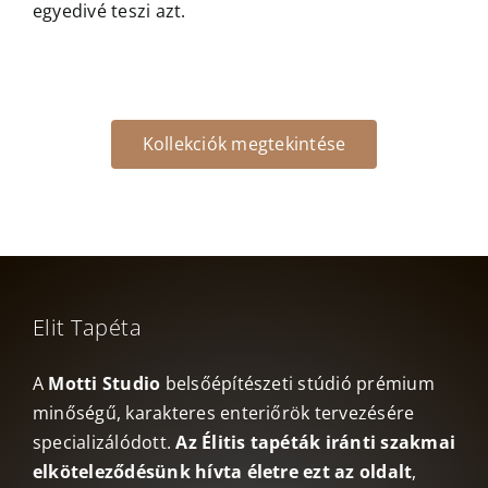
egyedivé teszi azt.
Kollekciók megtekintése
Elit Tapéta
A
Motti Studio
belsőépítészeti stúdió prémium
minőségű, karakteres enteriőrök tervezésére
specializálódott.
Az Élitis tapéták iránti szakmai
elköteleződésünk hívta életre ezt az oldalt
,