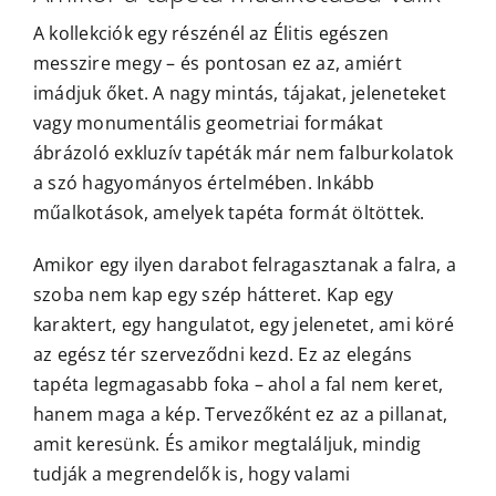
A kollekciók egy részénél az Élitis egészen
messzire megy – és pontosan ez az, amiért
imádjuk őket. A nagy mintás, tájakat, jeleneteket
vagy monumentális geometriai formákat
ábrázoló exkluzív tapéták már nem falburkolatok
a szó hagyományos értelmében. Inkább
műalkotások, amelyek tapéta formát öltöttek.
Amikor egy ilyen darabot felragasztanak a falra, a
szoba nem kap egy szép hátteret. Kap egy
karaktert, egy hangulatot, egy jelenetet, ami köré
az egész tér szerveződni kezd. Ez az elegáns
tapéta legmagasabb foka – ahol a fal nem keret,
hanem maga a kép. Tervezőként ez az a pillanat,
amit keresünk. És amikor megtaláljuk, mindig
tudják a megrendelők is, hogy valami