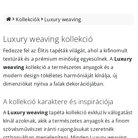
Outlet
Kollekciók
Luxury weaving
Luxury weaving kollekció
Fedezze fel az
Élitis tapéták
világát, ahol a kifinomult
textúrák és a prémium minőség egyesülnek. A
Luxury
weaving
kollekció a természetes anyagok és a
modern design tökéletes harmóniáját kínálja, új
dimenziókat nyitva a falak dekorációjában.
A kollekció karaktere és inspirációja
A
Luxury weaving
tapéta kollekció exkluzív válogatást
kínál azoknak, akik a természetes anyagok és a finom
szövésművészet iránti rajongásukat szeretnék
otthonukban megjeleníteni. Minden Luxury weaving