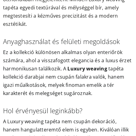
tapéta egyedi textúrával és mélységgel bír, amely
megtestesíti a kézműves precizitást és a modern
esztétikát.
Anyaghasználat és felületi megoldások
Ez a kollekció különösen alkalmas olyan enteriőrök
számára, ahol a visszafogott elegancia és a luxus érzet
harmonikusan találkozik. A
Luxury weaving
tapéta
kollekció darabjai nem csupán falakra valók, hanem
igazi műalkotások, melyek finoman emelik a tér
karakterét és melegséget sugároznak.
Hol érvényesül leginkább?
A Luxury weaving tapéta nem csupán dekoráció,
hanem hangulatteremtő elem is egyben. Kiválóan illik