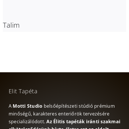
Talim
Elit Tapéta
A
Motti Studio
belsőépítészeti stúdió prémium
minőségű, karakteres enteriőrök tervezésére
specializálódott.
Az Élitis tapéták iránti szakmai