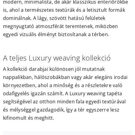
modern, minimalista, de akár klasszikus enteriőrökbe
is, ahol a természetes textúrák és a letisztult formák
dominálnak. A lágy, szövött hatású felületek
megnyugtató atmoszférát teremtenek, miközben
egyedi vizuális élményt biztosítanak a térben.
A teljes Luxury weaving kollekció
A kollekció darabjai különösen jól mutatnak
nappalikban, hálószobákban vagy akár elegáns irodai
környezetben, ahol a minőség és a részletekre való
odafigyelés igazán számít. A Luxury weaving tapéta
segítségével az otthon minden fala egyedi textúrával
és mélységgel gazdagodik, így a tér egyszerre lesz
kifinomult és meghitt.