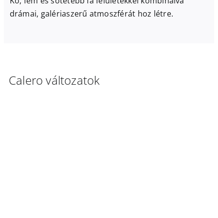
Kő, fém és sötétebb fa felületekkel kombinálva
drámai, galériaszerű atmoszférát hoz létre.
Calero változatok