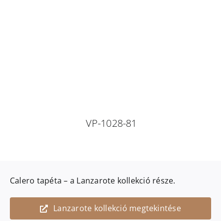
VP-1028-81
Calero
tapéta – a
Lanzarote
kollekció része.
Lanzarote kollekció megtekintése