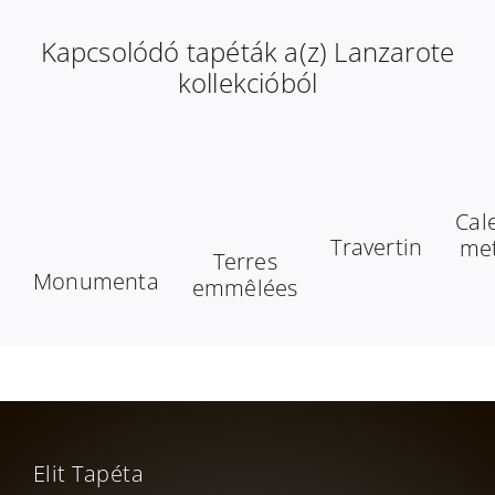
Kapcsolódó tapéták a(z) Lanzarote
kollekcióból
Cal
Travertin
met
Terres
Monumenta
emmêlées
Elit Tapéta