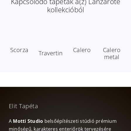
Kapcsolódó tapéták a(z) Lanzarote
kollekcióból
Scorza
Calero
Calero
Travertin
metal
Elit Tapéta
A
Motti Studio
belsőépítészeti stúdió prémium
minőségű, karakteres enteriőrök tervezésére