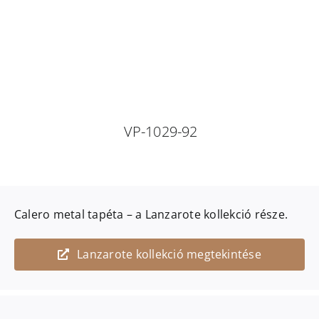
VP-1029-92
Calero metal
tapéta – a
Lanzarote
kollekció része.
Lanzarote kollekció megtekintése