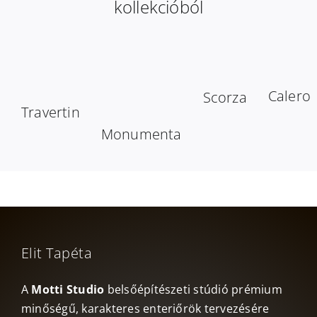
kollekcióból
Calero
Scorza
Travertin
Monumenta
Elit Tapéta
A
Motti Studio
belsőépítészeti stúdió prémium
minőségű, karakteres enteriőrök tervezésére