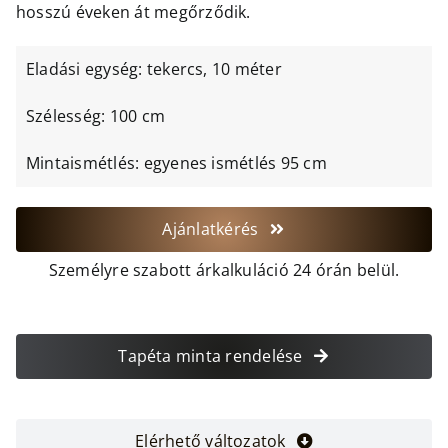
hosszú éveken át megőrződik.
Eladási egység: tekercs, 10 méter
Szélesség: 100 cm
Mintaismétlés: egyenes ismétlés 95 cm
Ajánlatkérés
Személyre szabott árkalkuláció 24 órán belül.
Tapéta minta rendelése
Elérhető változatok