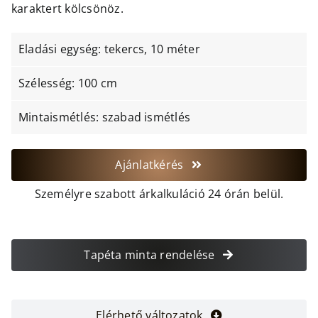
karaktert kölcsönöz.
Eladási egység: tekercs, 10 méter
Szélesség: 100 cm
Mintaismétlés: szabad ismétlés
Ajánlatkérés
Személyre szabott árkalkuláció 24 órán belül.
Tapéta minta rendelése
Elérhető változatok