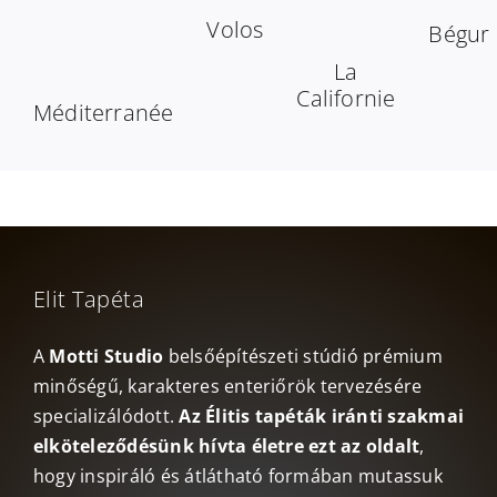
Volos
Bégur
La
Californie
Méditerranée
Elit Tapéta
A
Motti Studio
belsőépítészeti stúdió prémium
minőségű, karakteres enteriőrök tervezésére
specializálódott.
Az Élitis tapéták iránti szakmai
elköteleződésünk hívta életre ezt az oldalt
,
hogy inspiráló és átlátható formában mutassuk