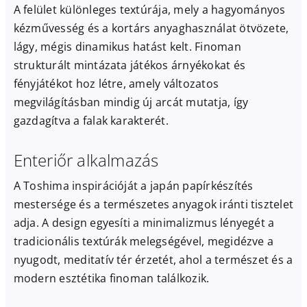
A felület különleges textúrája, mely a hagyományos
kézművesség és a kortárs anyaghasználat ötvözete,
lágy, mégis dinamikus hatást kelt. Finoman
strukturált mintázata játékos árnyékokat és
fényjátékot hoz létre, amely változatos
megvilágításban mindig új arcát mutatja, így
gazdagítva a falak karakterét.
Enteriőr alkalmazás
A Toshima inspirációját a japán papírkészítés
mestersége és a természetes anyagok iránti tisztelet
adja. A design egyesíti a minimalizmus lényegét a
tradicionális textúrák melegségével, megidézve a
nyugodt, meditatív tér érzetét, ahol a természet és a
modern esztétika finoman találkozik.