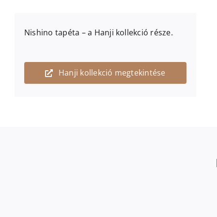
Nishino
tapéta – a
Hanji
kollekció része.
Hanji kollekció megtekintése