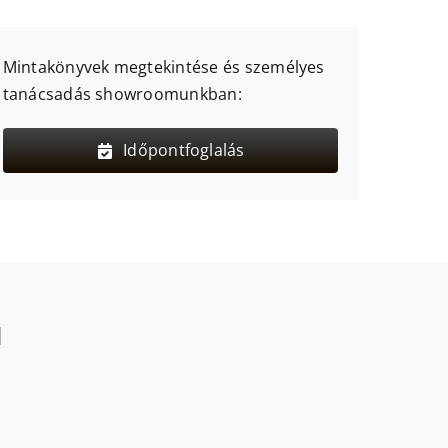
Mintakönyvek megtekintése és személyes
tanácsadás showroomunkban:
Időpontfoglalás
l