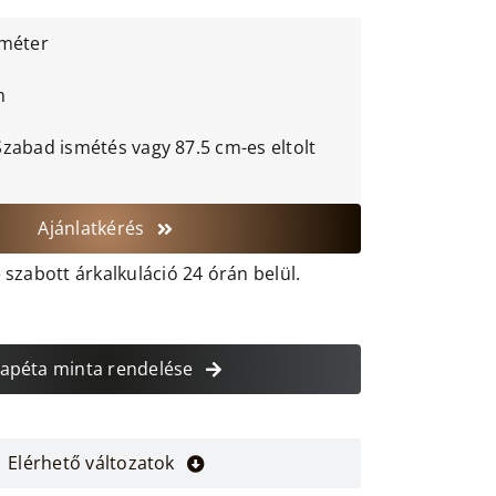
 méter
cm
Szabad ismétés vagy 87.5 cm-es eltolt
Ajánlatkérés
szabott árkalkuláció 24 órán belül.
apéta minta rendelése
Elérhető változatok