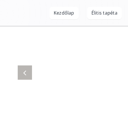
Kihagyás
Kezdőlap
Élitis tapéta