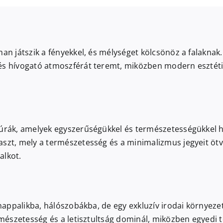
man játszik a fényekkel, és mélységet kölcsönöz a falaknak
és hívogató atmoszférát teremt, miközben modern esztétik
úrák, amelyek egyszerűségükkel és természetességükkel hívj
aszt, mely a természetesség és a minimalizmus jegyeit öt
alkot.
 nappalikba, hálószobákba, de egy exkluzív irodai környezet
rmészetesség és a letisztultság dominál, miközben egyedi t