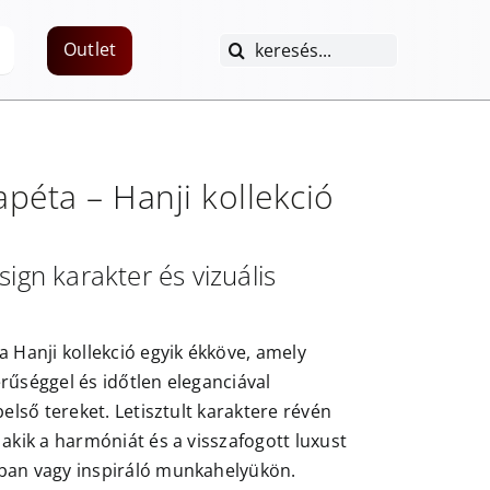
Keresés...
Outlet
apéta –
Hanji
kollekció
sign karakter és vizuális
a Hanji kollekció egyik ékköve, amely
rűséggel és időtlen eleganciával
belső tereket. Letisztult karaktere révén
 akik a harmóniát és a visszafogott luxust
ban vagy inspiráló munkahelyükön.