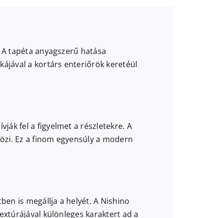
. A tapéta anyagszerű hatása
ájával a kortárs enteriőrök keretéül
ák fel a figyelmet a részletekre. A
vözi. Ez a finom egyensúly a modern
ben is megállja a helyét. A Nishino
extúrájával különleges karaktert ad a