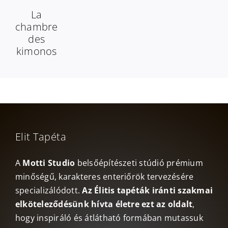
La
chambre
des
kimonos
Elit Tapéta
A
Motti Studio
belsőépítészeti stúdió prémium
minőségű, karakteres enteriőrök tervezésére
specializálódott.
Az Élitis tapéták iránti szakmai
elköteleződésünk hívta életre ezt az oldalt
,
hogy inspiráló és átlátható formában mutassuk