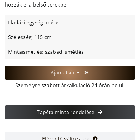
hozzák el a belső terekbe.
Eladási egység: méter
Szélesség: 115 cm
Mintaismétlés: szabad ismétlés
Ajánlatkérés
Személyre szabott árkalkuláció 24 órán belül.
Tapéta minta rendelése
Elérhető változatok