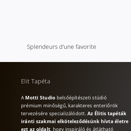
Splendeurs d’une favorite
Elit Tapéta
A
Motti Studio
belsőépítészeti stúdió
prémium minőségű, karakteres enteriőrök
tervezésére specializálódott.
Az Élitis tapéták
iránti szakmai elköteleződésünk hívta életre
ezt az oldalt
, hogy inspiráló és átlátható