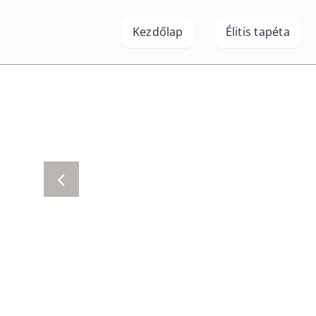
Kihagyás
Kezdőlap
Élitis tapéta