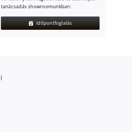
tanácsadás showroomunkban:
Időpontfoglalás
l