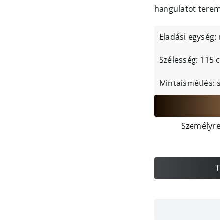
hangulatot terem
Eladási egység:
Szélesség: 115 
Mintaismétlés: 
Személyre 
T