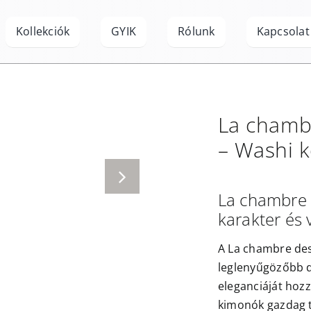
Kollekciók
GYIK
Rólunk
Kapcsolat
La chamb
–
Washi
k
La chambre 
karakter és v
A La chambre des
leglenyűgözőbb d
eleganciáját hozz
kimonók gazdag te