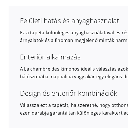
Felületi hatás és anyaghasználat
Ez a tapéta különleges anyaghasználatával és r
árnyalatok és a finoman megjelenő minták harm
Enteriőr alkalmazás
A La chambre des kimonos ideális választás azok s
hálószobába, nappaliba vagy akár egy elegáns d
Design és enteriőr kombinációk
Válassza ezt a tapétát, ha szeretné, hogy otthon
ezen darabja garantáltan különleges karaktert a