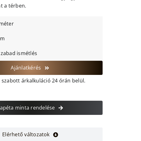
t a térben.
 méter
cm
szabad ismétlés
Ajánlatkérés
szabott árkalkuláció 24 órán belül.
apéta minta rendelése
Elérhető változatok