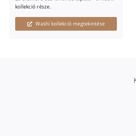
kollekció része.
Washi kollekció megtekintése