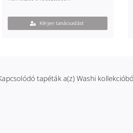
Kérjen tanácsadást
Kapcsolódó tapéták a(z) Washi kollekcióbó