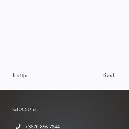
Iranja
Beat
Kapcsolat
+3670 856 7844