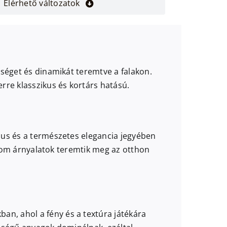
Elérhető változatok
ységet és dinamikát teremtve a falakon.
rre klasszikus és kortárs hatású.
zmus és a természetes elegancia jegyében
finom árnyalatok teremtik meg az otthon
n, ahol a fény és a textúra játékára