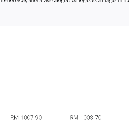
enteriőrökbe, ahol a visszafogott csillogás és a magas mi
RM-1007-90
RM-1008-70