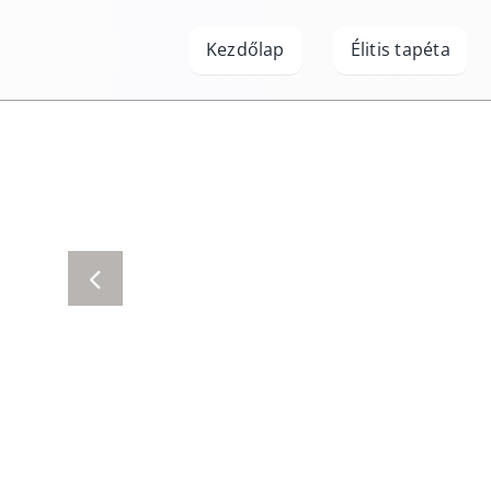
Kihagyás
Kezdőlap
Élitis tapéta