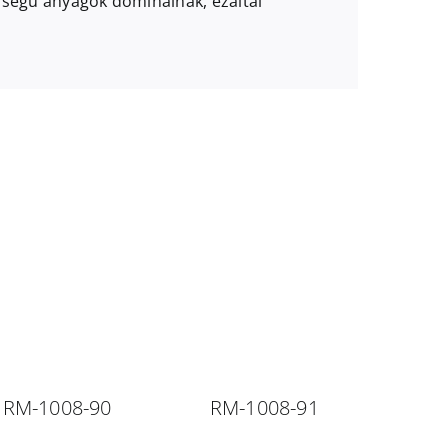
nőségű anyagok dominálnak, ezáltal
RM-1008-90
RM-1008-91