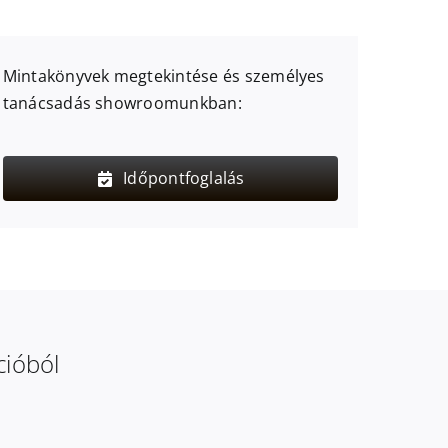
Mintakönyvek megtekintése és személyes
tanácsadás showroomunkban:
Időpontfoglalás
cióból