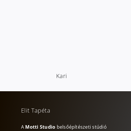
Kari
Elit Tapéta
A
Motti Studio
belsőépítészeti stúdió