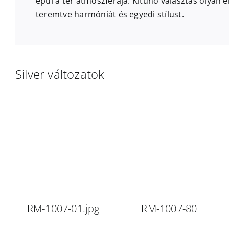
épül a tér atmoszférája. Kitűnő választás olyan 
teremtve harmóniát és egyedi stílust.
Silver változatok
RM-1007-01.jpg
RM-1007-80