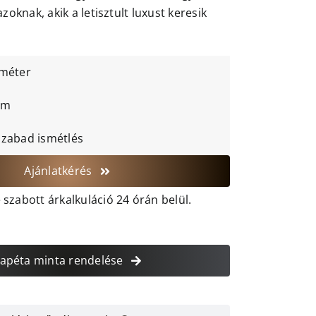
azoknak, akik a letisztult luxust keresik
 méter
cm
szabad ismétlés
Ajánlatkérés
szabott árkalkuláció 24 órán belül.
apéta minta rendelése