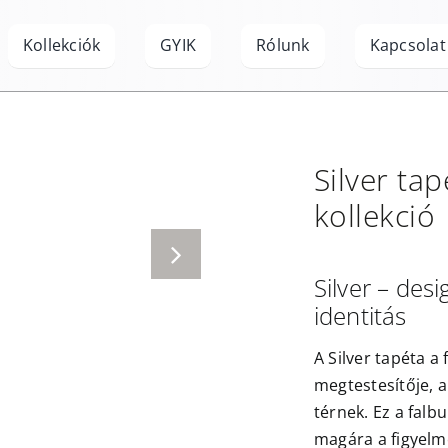
Kollekciók
GYIK
Rólunk
Kapcsolat
Silver
tap
kollekció
Silver – desi
identitás
A Silver tapéta a
megtestesítője, a
térnek. Ez a falbu
magára a figyelme