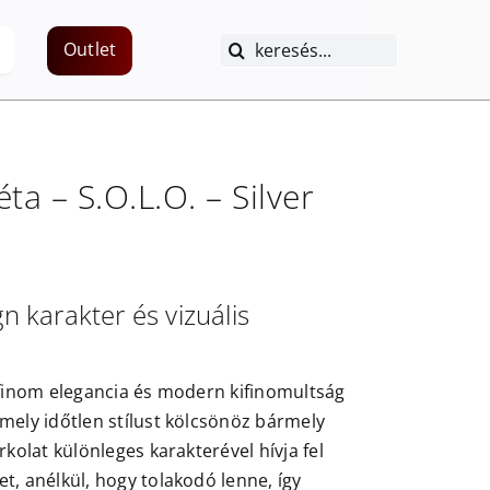
Keresés...
Outlet
éta –
S.O.L.O. – Silver
gn karakter és vizuális
 finom elegancia és modern kifinomultság
mely időtlen stílust kölcsönöz bármely
rkolat különleges karakterével hívja fel
t, anélkül, hogy tolakodó lenne, így