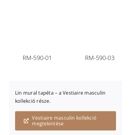
RM-590-01
RM-590-03
Lin mural
tapéta – a
Vestiaire masculin
kollekció része.
Vestiaire masculin kollekció
megtekintése