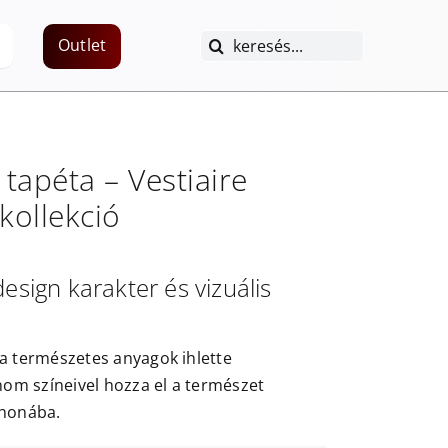
Keresés...
Outlet
tapéta –
Vestiaire
kollekció
design karakter és vizuális
ta természetes anyagok ihlette
inom színeivel hozza el a természet
thonába.