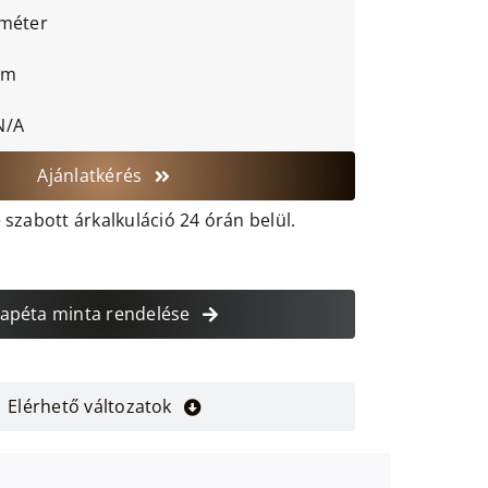
 méter
cm
N/A
Ajánlatkérés
szabott árkalkuláció 24 órán belül.
apéta minta rendelése
Elérhető változatok