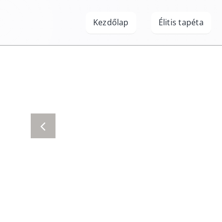
Kihagyás
Kezdőlap
Élitis tapéta