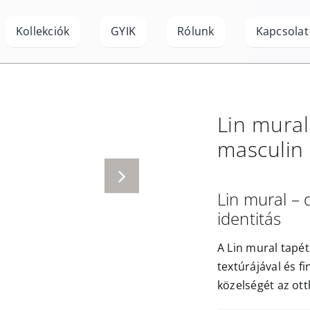
Kollekciók
GYIK
Rólunk
Kapcsolat
Lin mural
masculin
Lin mural – 
identitás
A Lin mural tapé
textúrájával és f
közelségét az ot