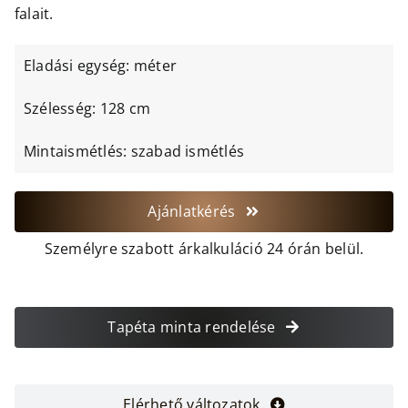
falait.
Eladási egység: méter
Szélesség: 128 cm
Mintaismétlés: szabad ismétlés
Ajánlatkérés
Személyre szabott árkalkuláció 24 órán belül.
Tapéta minta rendelése
Elérhető változatok