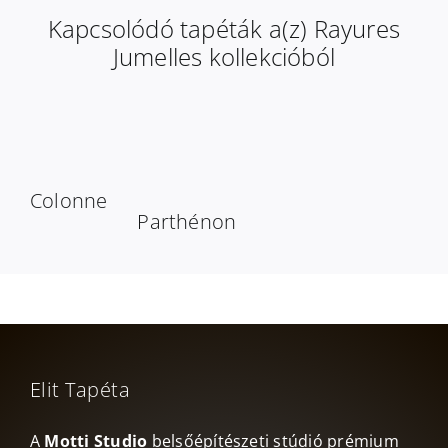
Kapcsolódó tapéták a(z) Rayures
Jumelles kollekcióból
Colonne
Parthénon
Elit Tapéta
A
Motti Studio
belsőépítészeti stúdió prémium