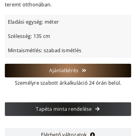
teremt otthonában.
Eladási egység: méter
Szélesség: 135 cm
Mintaismétlés: szabad ismétlés
Ajánlatkérés
Személyre szabott árkalkuláció 24 órán belül.
Tapéta minta rendelése
Elérhető változatok