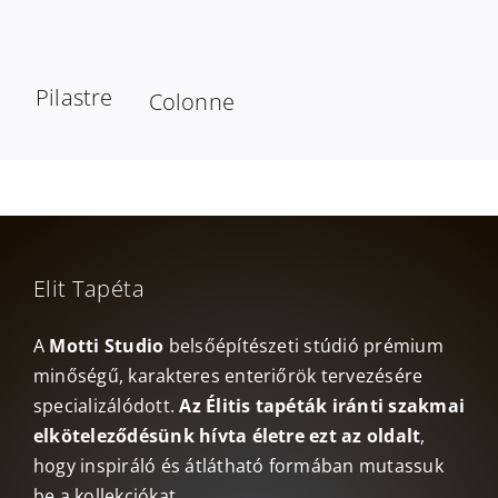
Pilastre
Colonne
Elit Tapéta
A
Motti Studio
belsőépítészeti stúdió prémium
minőségű, karakteres enteriőrök tervezésére
specializálódott.
Az Élitis tapéták iránti szakmai
elköteleződésünk hívta életre ezt az oldalt
,
hogy inspiráló és átlátható formában mutassuk
be a kollekciókat.