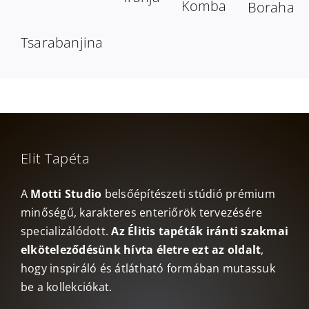
Komba
Boraha
Tsarabanjina
Elit Tapéta
A
Motti Studio
belsőépítészeti stúdió prémium
minőségű, karakteres enteriőrök tervezésére
specializálódott.
Az Élitis tapéták iránti szakmai
elköteleződésünk hívta életre ezt az oldalt
,
hogy inspiráló és átlátható formában mutassuk
be a kollekciókat.