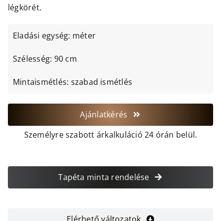
légkörét.
Eladási egység: méter
Szélesség: 90 cm
Mintaismétlés: szabad ismétlés
Ajánlatkérés
Személyre szabott árkalkuláció 24 órán belül.
Tapéta minta rendelése
Elérhető változatok