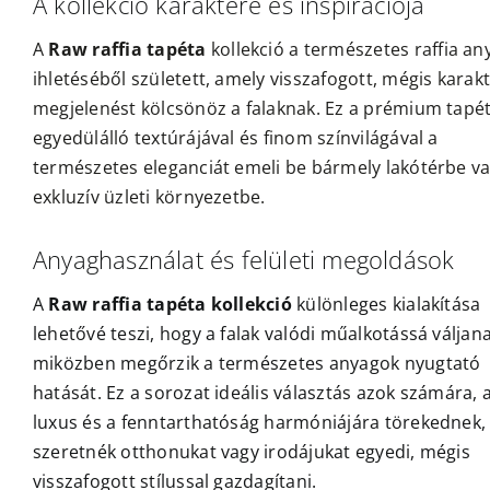
A kollekció karaktere és inspirációja
A
Raw raffia tapéta
kollekció a természetes raffia an
ihletéséből született, amely visszafogott, mégis karak
megjelenést kölcsönöz a falaknak. Ez a prémium tapé
egyedülálló textúrájával és finom színvilágával a
természetes eleganciát emeli be bármely lakótérbe v
exkluzív üzleti környezetbe.
Anyaghasználat és felületi megoldások
A
Raw raffia tapéta kollekció
különleges kialakítása
lehetővé teszi, hogy a falak valódi műalkotássá váljana
miközben megőrzik a természetes anyagok nyugtató
hatását. Ez a sorozat ideális választás azok számára, a
luxus és a fenntarthatóság harmóniájára törekednek,
szeretnék otthonukat vagy irodájukat egyedi, mégis
visszafogott stílussal gazdagítani.