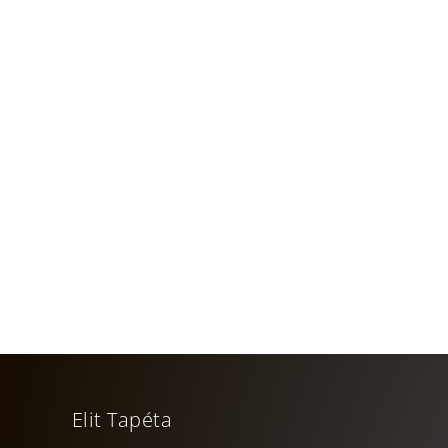
Tsarabanjina
Elit Tapéta