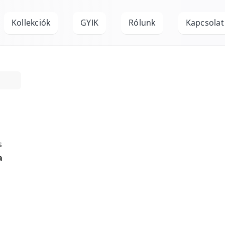
Kollekciók
GYIK
Rólunk
Kapcsolat
s
a