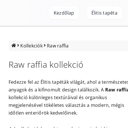
Kihagyás
Kezdőlap
Élitis tapéta
Kollekciók
Raw raffia
Raw raffia kollekció
Fedezze fel az
Élitis tapéták
világát, ahol a természete
anyagok és a kifinomult design találkozik. A
Raw raffi
kollekció különleges textúráival és organikus
megjelenésével tökéletes választás a modern, mégis
időtlen enteriőrök kedvelőinek.