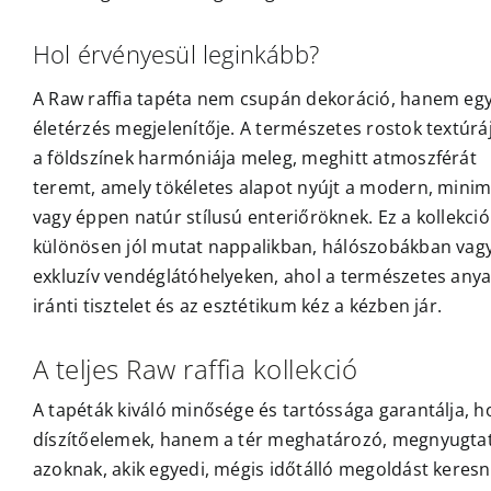
Hol érvényesül leginkább?
A Raw raffia tapéta nem csupán dekoráció, hanem eg
életérzés megjelenítője. A természetes rostok textúrá
a földszínek harmóniája meleg, meghitt atmoszférát
teremt, amely tökéletes alapot nyújt a modern, minim
vagy éppen natúr stílusú enteriőröknek. Ez a kollekció
különösen jól mutat nappalikban, hálószobákban vag
exkluzív vendéglátóhelyeken, ahol a természetes any
iránti tisztelet és az esztétikum kéz a kézben jár.
A teljes Raw raffia kollekció
A tapéták kiváló minősége és tartóssága garantálja, h
díszítőelemek, hanem a tér meghatározó, megnyugtató 
azoknak, akik egyedi, mégis időtálló megoldást kere