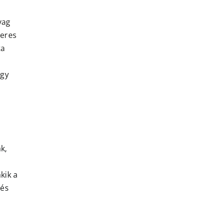
yag
teres
ta
agy
k,
kik a
 és