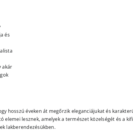
y
ja és
alista
y akár
agok
ogy hosszú éveken át megőrzik eleganciájukat és karakterük
elemei lesznek, amelyek a természet közelségét és a kifin
snek lakberendezésükben.