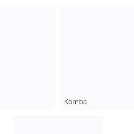
Komba
Nosy Be
Komba