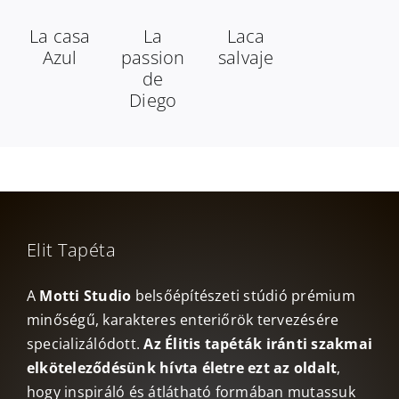
La casa
La
Laca
Azul
passion
salvaje
de
Diego
Elit Tapéta
A
Motti Studio
belsőépítészeti stúdió prémium
minőségű, karakteres enteriőrök tervezésére
specializálódott.
Az Élitis tapéták iránti szakmai
elköteleződésünk hívta életre ezt az oldalt
,
hogy inspiráló és átlátható formában mutassuk