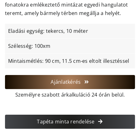
fonatokra emlékeztető mintázat egyedi hangulatot
teremt, amely bármely térben megállja a helyét.
Eladási egység: tekercs, 10 méter
Szélesség: 100xm
Mintaismétlés: 90 cm, 11.5 cm-es eltolt illesztéssel
Ajánlatkérés
Személyre szabott árkalkuláció 24 órán belül.
Tapéta minta rendelése