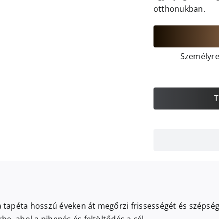
otthonukban.
Személyre 
T
apéta hosszú éveken át megőrzi frissességét és szépségét