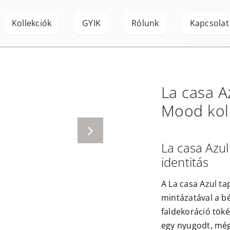
Kollekciók
GYIK
Rólunk
Kapcsolat
La casa A
Mood
kol
La casa Azul
identitás
A La casa Azul ta
mintázatával a b
faldekoráció töké
egy nyugodt, mégi