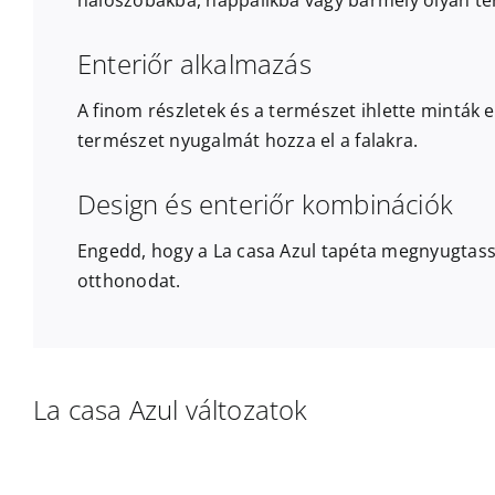
hálószobákba, nappalikba vagy bármely olyan térb
Enteriőr alkalmazás
A finom részletek és a természet ihlette minták 
természet nyugalmát hozza el a falakra.
Design és enteriőr kombinációk
Engedd, hogy a La casa Azul tapéta megnyugtassa
otthonodat.
La casa Azul változatok