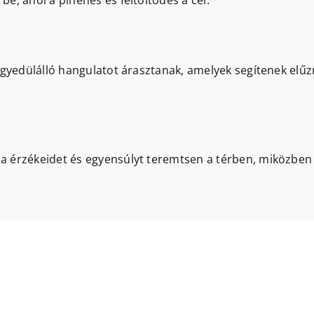
e, ahol a pihenés és feltöltődés a cél.
egyedülálló hangulatot árasztanak, amelyek segítenek elűz
 érzékeidet és egyensúlyt teremtsen a térben, miközben k