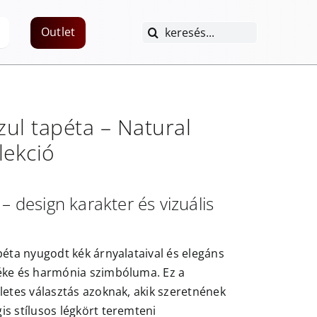
Keresés...
Outlet
zul
tapéta –
Natural
lekció
 – design karakter és vizuális
péta nyugodt kék árnyalataival és elegáns
éke és harmónia szimbóluma. Ez a
letes választás azoknak, akik szeretnének
s stílusos légkört teremteni