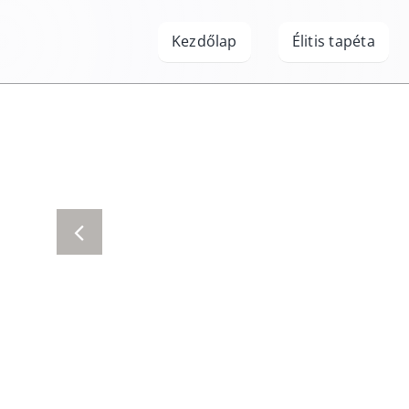
Kihagyás
Kezdőlap
Élitis tapéta