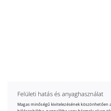
Felületi hatás és anyaghasználat
Magas minőségű kivitelezésének köszönhetően a t