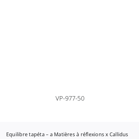
VP-977-50
Equilibre
tapéta – a
Matières à réflexions x Callidus