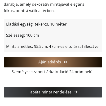
darabja, amely dekoratív mintájával elegáns
fókuszponttá válik a térben.
Eladási egység: tekercs, 10 méter
Szélesség: 100 cm
Mintaismétlés: 95.5cm, 47cm-es eltolással illesztve
Ajánlatkérés
Személyre szabott árkalkuláció 24 órán belül.
Tapéta minta rendelése