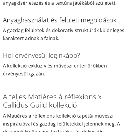
anyagkísérletezés és a textúra játékából született.
Anyaghasználat és felületi megoldások
A gazdag felületek és dekoratív struktúrák különleges
karaktert adnak a falnak.
Hol érvényesül leginkább?
A kollekció exkluzív és művészi enteriőrökben
érvényesül igazán.
A teljes Matières à réflexions x
Callidus Guild kollekció
A Matières à réflexions kollekció tapétái művészi
inspirációval és gazdag felületekkel jelennek meg. A
designok különleges textúrákat és dekoratív