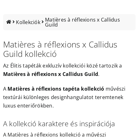
Outlet
Matières à réflexions x Callidus
Kollekciók
Guild
Matières à réflexions x Callidus
Guild kollekció
Az
Élitis tapéták
exkluzív kollekciói közé tartozik a
Matières à réflexions x Callidus Guild
.
A
Matières à réflexions tapéta kollekció
művészi
textúrái különleges designhangulatot teremtenek
luxus enteriőrökben.
A kollekció karaktere és inspirációja
A Matières à réflexions kollekció a művészi