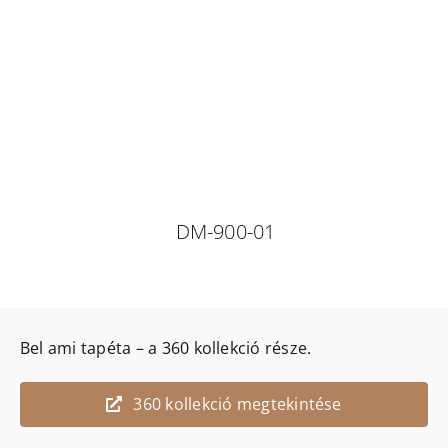
DM-900-01
Bel ami
tapéta – a
360
kollekció része.
360 kollekció megtekintése