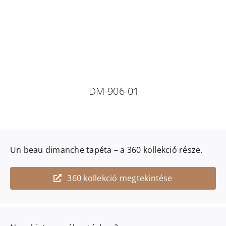
DM-906-01
Un beau dimanche
tapéta – a
360
kollekció része.
360 kollekció megtekintése