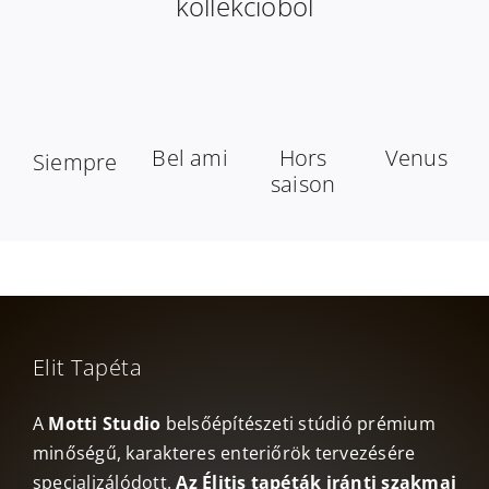
kollekcióból
Bel ami
Hors
Venus
Siempre
saison
Elit Tapéta
A
Motti Studio
belsőépítészeti stúdió prémium
minőségű, karakteres enteriőrök tervezésére
specializálódott.
Az Élitis tapéták iránti szakmai