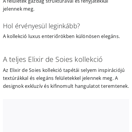
A felületek gazdag struktúrával és fényjátékkal
jelennek meg.
Hol érvényesül leginkább?
A kollekció luxus enteriőrökben különösen elegáns.
A teljes Elixir de Soies kollekció
Az Elixir de Soies kollekció tapétái selyem inspirációjú
textúrákkal és elegáns felületekkel jelennek meg. A
designok exkluzív és kifinomult hangulatot teremtenek.