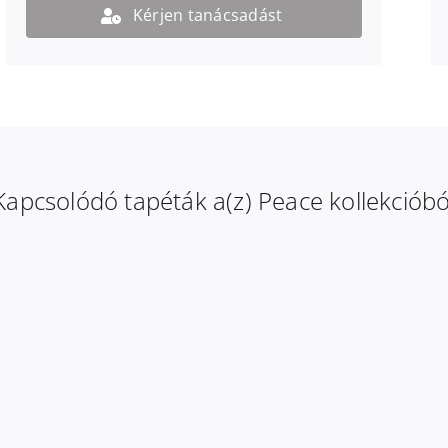
Kérjen tanácsadást
Kapcsolódó tapéták a(z) Peace kollekcióbó