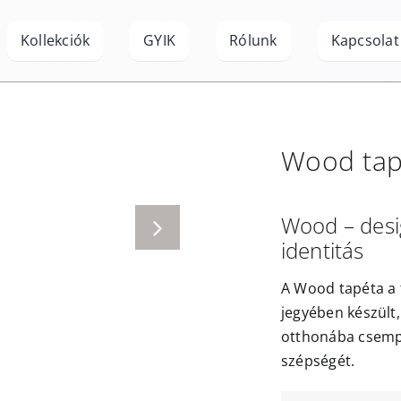
Kollekciók
GYIK
Rólunk
Kapcsolat
Wood
tap
Wood – desig
identitás
A Wood tapéta a 
jegyében készült
otthonába csempé
szépségét.