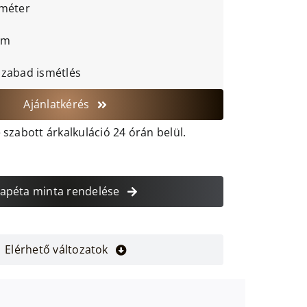
 méter
cm
szabad ismétlés
Ajánlatkérés
szabott árkalkuláció 24 órán belül.
apéta minta rendelése
Elérhető változatok