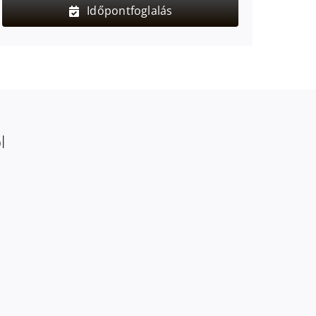
Időpontfoglalás
l