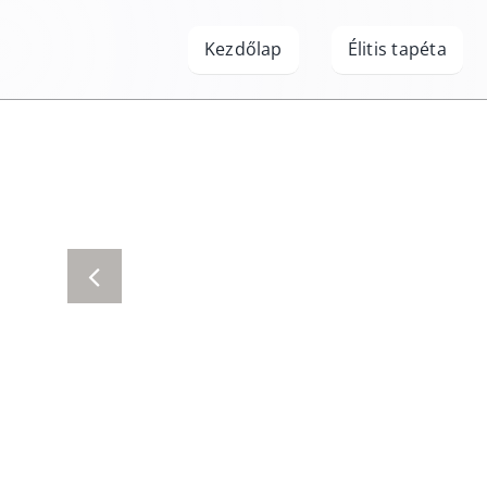
Kihagyás
Kezdőlap
Élitis tapéta