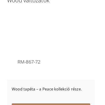
Wood változatok
RM-867-72
Wood
tapéta – a
Peace
kollekció része.