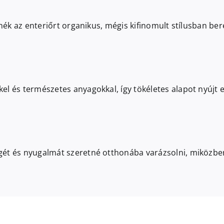
etnék az enteriőrt organikus, mégis kifinomult stílusban b
el és természetes anyagokkal, így tökéletes alapot nyújt
ét és nyugalmát szeretné otthonába varázsolni, miközben