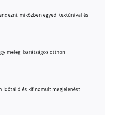
erendezni, miközben egyedi textúrával és
 egy meleg, barátságos otthon
 időtálló és kifinomult megjelenést