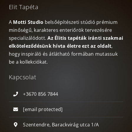
Elit Tapéta
A
Motti Studio
belsőépítészeti stúdió prémium
minőségű, karakteres enteriőrök tervezésére
specializálódott.
Az Élitis tapéták iránti szakmai
elköteleződésünk hívta életre ezt az oldalt
,
hogy inspiráló és átlátható formában mutassuk
be a kollekciókat.
Kapcsolat
+3670 856 7844
[email protected]
Szentendre, Barackvirág utca 1/A