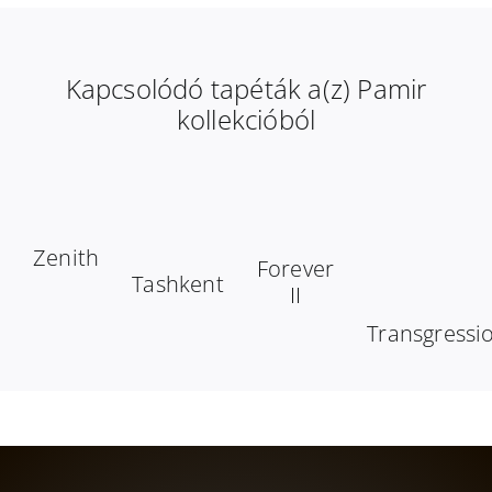
Kapcsolódó tapéták a(z) Pamir
kollekcióból
Zenith
Forever
Tashkent
II
Transgressi