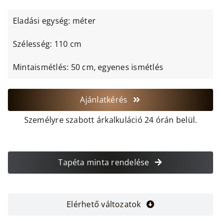
Eladási egység: méter
Szélesség: 110 cm
Mintaismétlés: 50 cm, egyenes ismétlés
Ajánlatkérés
Személyre szabott árkalkuláció 24 órán belül.
Tapéta minta rendelése
Elérhető változatok