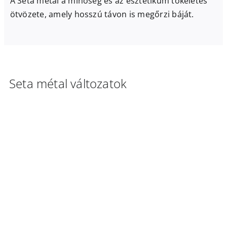
A Seta métal a minőség és az esztétikum tökéletes
ötvözete, amely hosszú távon is megőrzi báját.
Seta métal változatok