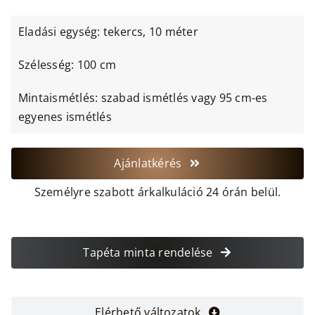
Eladási egység: tekercs, 10 méter
Szélesség: 100 cm
Mintaismétlés: szabad ismétlés vagy 95 cm-es
egyenes ismétlés
Ajánlatkérés
Személyre szabott árkalkuláció 24 órán belül.
Tapéta minta rendelése
Elérhető változatok