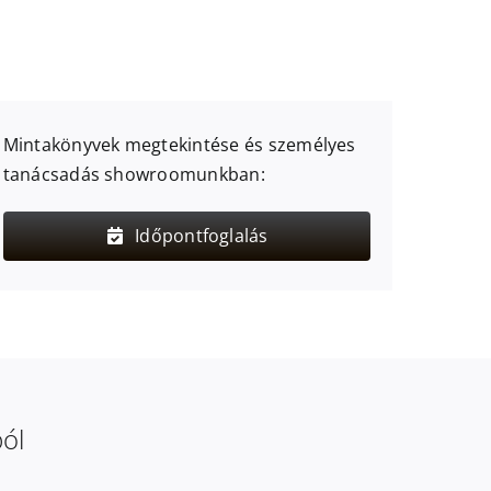
Mintakönyvek megtekintése és személyes
tanácsadás showroomunkban:
Időpontfoglalás
ból