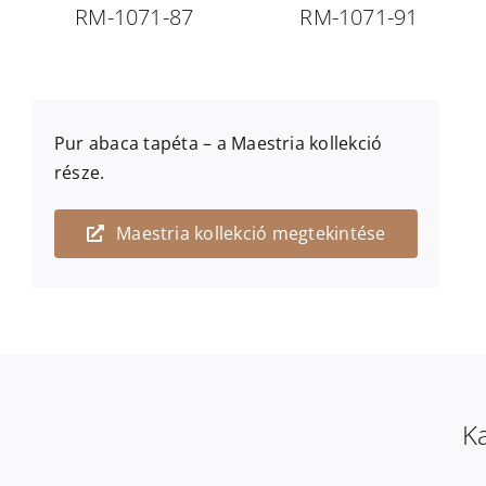
RM-1071-87
RM-1071-91
Pur abaca
tapéta – a
Maestria
kollekció
része.
Maestria kollekció megtekintése
Ka