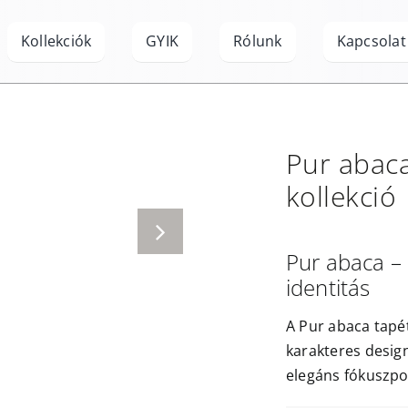
Kollekciók
GYIK
Rólunk
Kapcsolat
Pur abac
kollekció
Pur abaca – 
identitás
A Pur abaca tapét
karakteres desig
elegáns fókuszpon