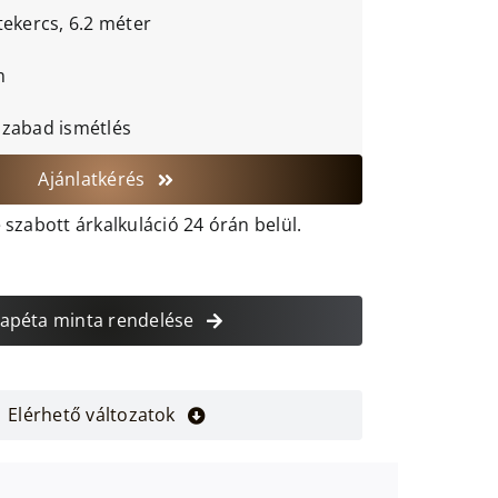
tekercs, 6.2 méter
m
szabad ismétlés
Ajánlatkérés
szabott árkalkuláció 24 órán belül.
apéta minta rendelése
Elérhető változatok