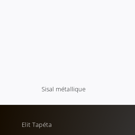
Sisal métallique
Elit Tapéta