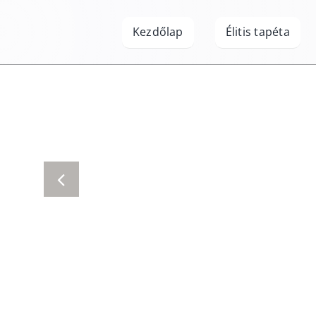
Kihagyás
Kezdőlap
Élitis tapéta