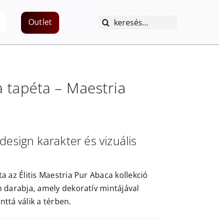
Keresés...
Outlet
a
tapéta –
Maestria
design karakter és vizuális
a az Élitis Maestria Pur Abaca kollekció
n darabja, amely dekoratív mintájával
ttá válik a térben.