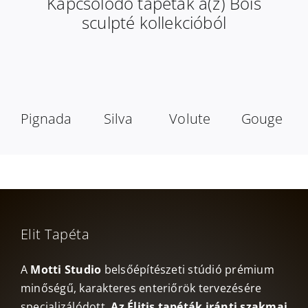
Kapcsolódó tapéták a(z) Bois
sculpté kollekcióból
Pignada
Silva
Volute
Gouge
Elit Tapéta
A
Motti Studio
belsőépítészeti stúdió prémium
minőségű, karakteres enteriőrök tervezésére
specializálódott.
Az Élitis tapéták iránti szakmai