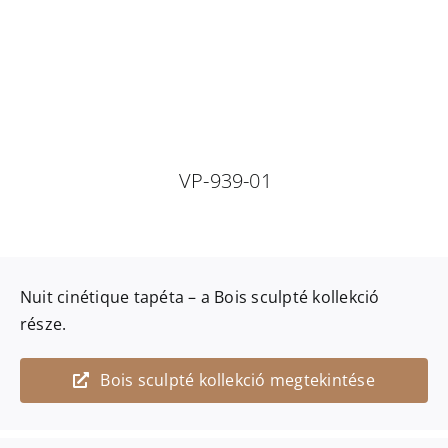
VP-939-01
Nuit cinétique
tapéta – a
Bois sculpté
kollekció
része.
Bois sculpté kollekció megtekintése