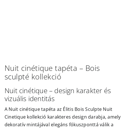
Outlet
Nuit cinétique
tapéta –
Bois
sculpté
kollekció
Nuit cinétique – design karakter és
vizuális identitás
A Nuit cinétique tapéta az Élitis Bois Sculpte Nuit
Cinetique kollekció karakteres design darabja, amely
dekoratív mintájával elegáns fókuszponttá válik a