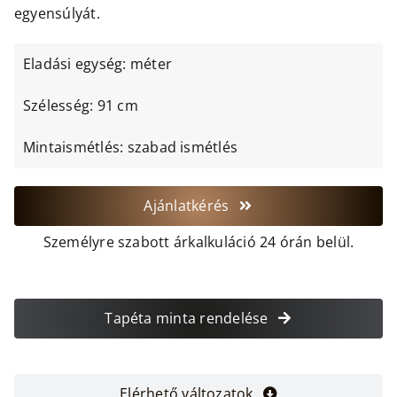
egyensúlyát.
Eladási egység: méter
Szélesség: 91 cm
Mintaismétlés: szabad ismétlés
Ajánlatkérés
Személyre szabott árkalkuláció 24 órán belül.
Tapéta minta rendelése
Elérhető változatok