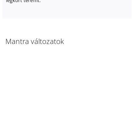
légkört teremt.
Mantra változatok