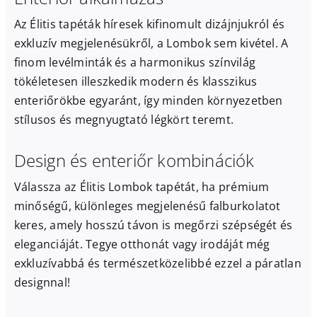
Az Élitis tapéták híresek kifinomult dizájnjukról és
exkluzív megjelenésükről, a Lombok sem kivétel. A
finom levélminták és a harmonikus színvilág
tökéletesen illeszkedik modern és klasszikus
enteriőrökbe egyaránt, így minden környezetben
stílusos és megnyugtató légkört teremt.
Design és enteriőr kombinációk
Válassza az Élitis Lombok tapétát, ha prémium
minőségű, különleges megjelenésű falburkolatot
keres, amely hosszú távon is megőrzi szépségét és
eleganciáját. Tegye otthonát vagy irodáját még
exkluzívabbá és természetközelibbé ezzel a páratlan
designnal!