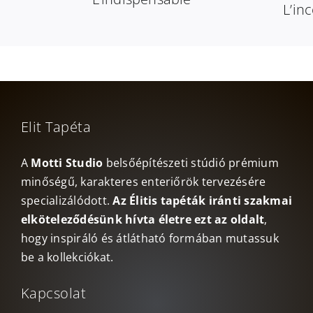
L’in
Elit Tapéta
A
Motti Studio
belsőépítészeti stúdió prémium
minőségű, karakteres enteriőrök tervezésére
specializálódott.
Az Élitis tapéták iránti szakmai
elköteleződésünk hívta életre ezt az oldalt
,
hogy inspiráló és átlátható formában mutassuk
be a kollekciókat.
Kapcsolat