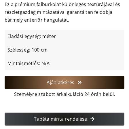
Ez a prémium falburkolat különleges textúrájával és
részletgazdag mintázatával garantáltan feldobja
bármely enteriőr hangulatát.
Eladási egység: méter
Szélesség: 100 cm
Mintaismétlés: N/A
Ajánlatkérés
Személyre szabott árkalkuláció 24 órán belül.
Tapéta minta rendelése