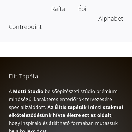
Rafta
Épi
Alphabet
Contrepoint
Elit Tapéta
A
Motti Studio
belsőépítészeti stúdió prémium
minőségű, karakteres enteriőrök tervezésére
specializálódott.
Az Élitis tapéták iránti szakmai
elköteleződésünk hívta életre ezt az oldalt
,
hogy inspiráló és átlátható formában mutassuk
be a kollekciókat.