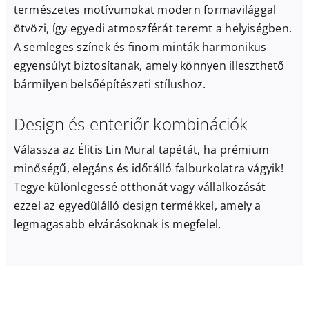
természetes motívumokat modern formavilággal
ötvözi, így egyedi atmoszférát teremt a helyiségben.
A semleges színek és finom minták harmonikus
egyensúlyt biztosítanak, amely könnyen illeszthető
bármilyen belsőépítészeti stílushoz.
Design és enteriőr kombinációk
Válassza az Élitis Lin Mural tapétát, ha prémium
minőségű, elegáns és időtálló falburkolatra vágyik!
Tegye különlegessé otthonát vagy vállalkozását
ezzel az egyedülálló design termékkel, amely a
legmagasabb elvárásoknak is megfelel.