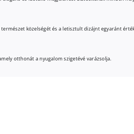
a természet közelségét és a letisztult dizájnt egyaránt ért
, amely otthonát a nyugalom szigetévé varázsolja.