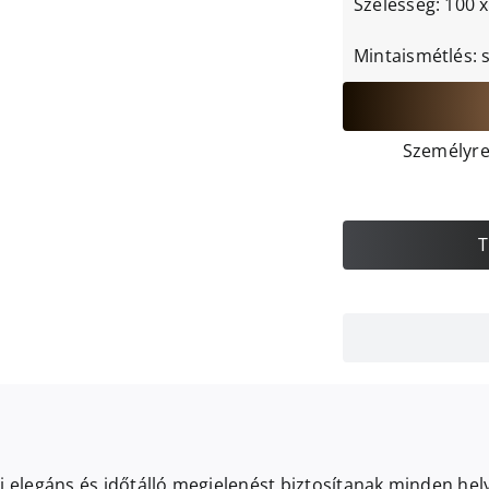
Szélesség: 100 
Mintaismétlés: 
Személyre 
T
i elegáns és időtálló megjelenést biztosítanak minden hel