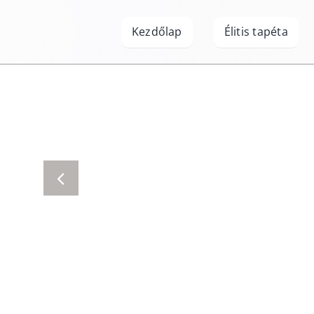
Kihagyás
Kezdőlap
Élitis tapéta