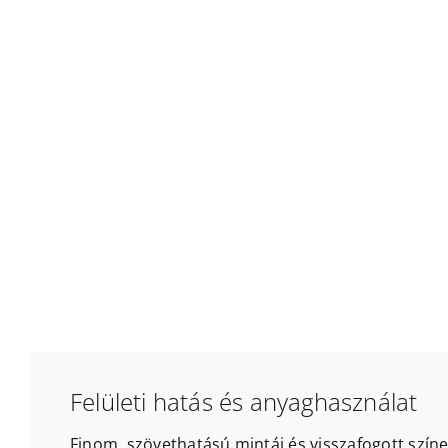
Felületi hatás és anyaghasználat
Finom, szövethatású mintái és visszafogott színe