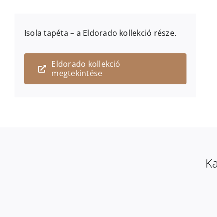
Isola
tapéta – a
Eldorado
kollekció része.
Eldorado kollekció
megtekintése
Ka