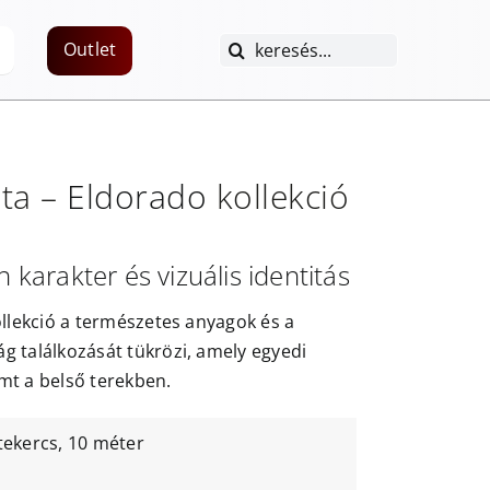
Keresés...
Outlet
ta –
Eldorado
kollekció
n karakter és vizuális identitás
ollekció a természetes anyagok és a
g találkozását tükrözi, amely egyedi
mt a belső terekben.
tekercs, 10 méter