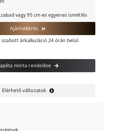
xm
szabad vagy 95 cm-es egyenes ismétlés
Ajánlatkérés
szabott árkalkuláció 24 órán belül.
apéta minta rendelése
Elérhető változatok
yiségnek.