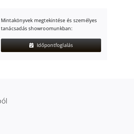
Mintakönyvek megtekintése és személyes
tanácsadás showroomunkban:
Időpontfoglalás
ból