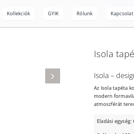
Kollekciók
GYIK
Rólunk
Kapcsolat
Isola
tapé
Isola – desig
Az Isola tapéta k
modern formavilá
atmoszférát tere
Eladási egység: 