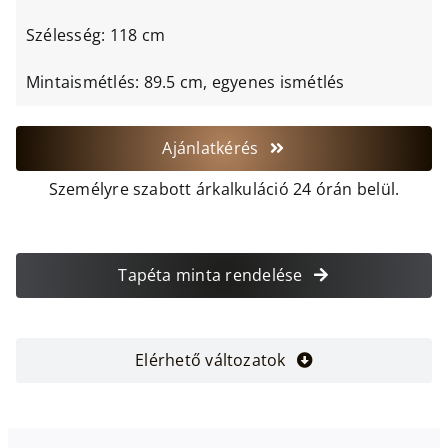
Szélesség: 118 cm
Mintaismétlés: 89.5 cm, egyenes ismétlés
Ajánlatkérés
Személyre szabott árkalkuláció 24 órán belül.
Tapéta minta rendelése
Elérhető változatok