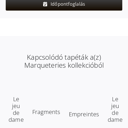
Időpontfoglalás
Kapcsolódó tapéták a(z)
Marqueteries kollekcióból
Le
Le
jeu
jeu
Fragments
de
de
Empreintes
dame
dame