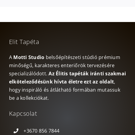
Elit Tapéta
A
Motti Studio
belsőépítészeti stúdió prémium
minőségű, karakteres enteriőrök tervezésére
specializálódott.
Az Élitis tapéták iránti szakmai
elköteleződésünk hívta életre ezt az oldalt
,
hogy inspiráló és átlátható formában mutassuk
be a kollekciókat.
Kapcsolat
+3670 856 7844