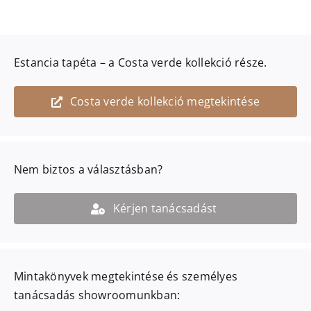
Estancia
tapéta – a
Costa verde
kollekció része.
Costa verde kollekció megtekintése
Nem biztos a választásban?
Kérjen tanácsadást
Mintakönyvek megtekintése és személyes
tanácsadás showroomunkban: