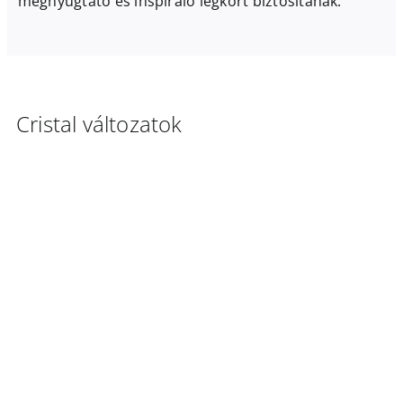
megnyugtató és inspiráló légkört biztosítanak.
Cristal változatok