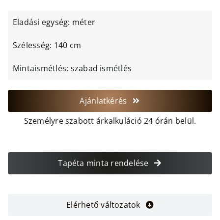
Eladási egység: méter
Szélesség: 140 cm
Mintaismétlés: szabad ismétlés
Ajánlatkérés
Személyre szabott árkalkuláció 24 órán belül.
Tapéta minta rendelése
Elérhető változatok