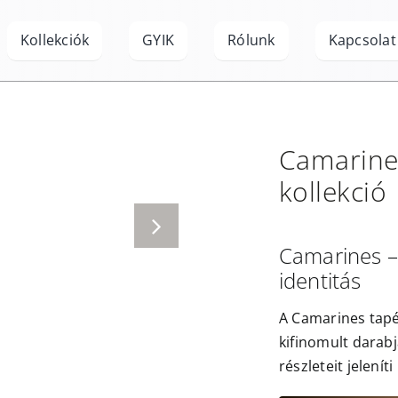
Kollekciók
GYIK
Rólunk
Kapcsolat
Camarine
kollekció
Camarines – 
identitás
A Camarines tapét
kifinomult darabj
részleteit jelení