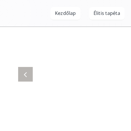
Kihagyás
Kezdőlap
Élitis tapéta