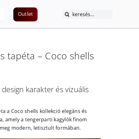
Keresés...
Outlet
s
tapéta –
Coco shells
design karakter és vizuális
a a Coco shells kollekció elegáns és
a, amely a tengerparti kagylók finom
ti meg modern, letisztult formában.