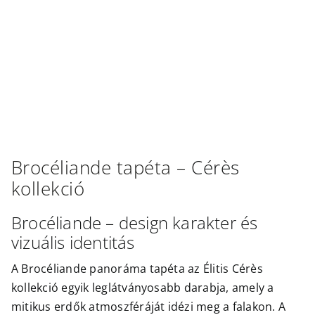
Outlet
Brocéliande
tapéta –
Cérès
kollekció
Brocéliande – design karakter és
vizuális identitás
A Brocéliande panoráma tapéta az Élitis Cérès
kollekció egyik leglátványosabb darabja, amely a
mitikus erdők atmoszféráját idézi meg a falakon. A