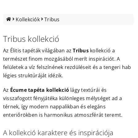
Outlet
Kollekciók
Tribus
Tribus kollekció
Az
Élitis tapéták
világában az
Tribus
kollekció a
természet finom mozgásából merít inspirációt. A
felületek a víz felszínének rezdüléseit és a tengeri hab
légies struktúráját idézik.
Az
Écume tapéta kollekció
lágy textúrái és
visszafogott fényjátéka különleges mélységet ad a
térnek, így modern nappalikban és elegáns
enteriőrökben is harmonikus atmoszférát teremt.
A kollekció karaktere és inspirációja