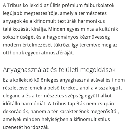
A Tribus kollekció az Élitis prémium falburkolatok
legújabb megtestesítője, amely a természetes
anyagok és a kifinomult textúrák harmonikus
találkozását kínálja. Minden egyes minta a kultúrák
sokszínűségét és a hagyományos kézművesség
modern értelmezését tükrözi, így teremtve meg az
otthonok egyedi atmoszféráját.
Anyaghasználat és felületi megoldások
Ez a kollekció különleges anyaghasználatával és finom
részleteivel emeli a belső tereket, ahol a visszafogott
elegancia és a természetes szépség együtt alkot
időtálló harmóniát. A Tribus tapéták nem csupán
dekorációk, hanem a tér karakterének megerősítői,
amelyek minden helyiségben a kifinomult stílus
üzenetét hordozzák.