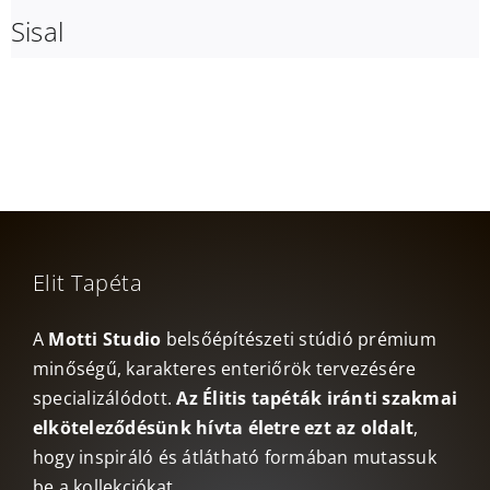
Sisal
Elit Tapéta
A
Motti Studio
belsőépítészeti stúdió prémium
minőségű, karakteres enteriőrök tervezésére
specializálódott.
Az Élitis tapéták iránti szakmai
elköteleződésünk hívta életre ezt az oldalt
,
hogy inspiráló és átlátható formában mutassuk
be a kollekciókat.