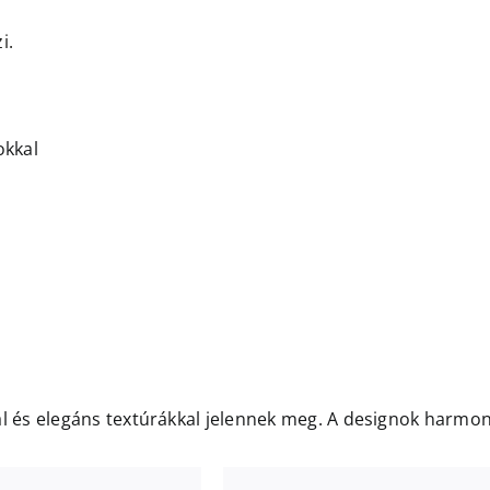
i.
okkal
al és elegáns textúrákkal jelennek meg. A designok harmo