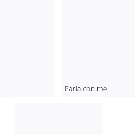
Parla con me
Seta
Parla con me