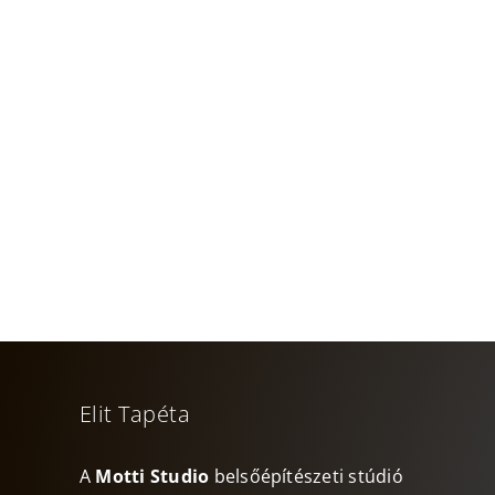
Una bella storia
Elit Tapéta
A
Motti Studio
belsőépítészeti stúdió