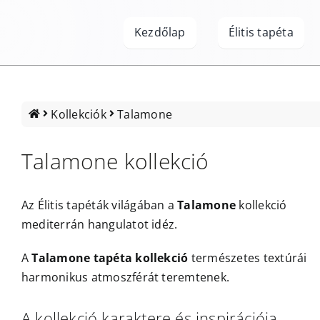
Kihagyás
Kezdőlap
Élitis tapéta
Kollekciók
Talamone
Talamone kollekció
Az
Élitis tapéták
világában a
Talamone
kollekció
mediterrán hangulatot idéz.
A
Talamone tapéta kollekció
természetes textúrái
harmonikus atmoszférát teremtenek.
A kollekció karaktere és inspirációja