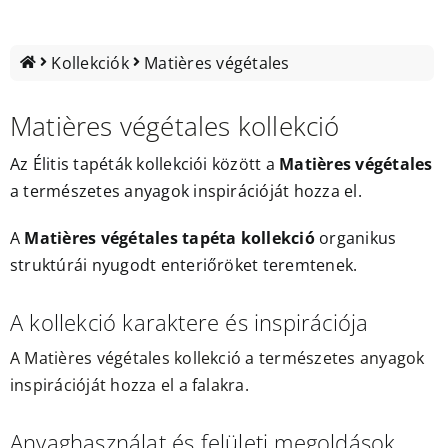
Outlet
Kollekciók
Matières végétales
Matières végétales kollekció
Az
Élitis tapéták
kollekciói között a
Matières végétales
a természetes anyagok inspirációját hozza el.
A
Matières végétales tapéta kollekció
organikus
struktúrái nyugodt enteriőröket teremtenek.
A kollekció karaktere és inspirációja
A Matières végétales kollekció a természetes anyagok
inspirációját hozza el a falakra.
Anyaghasználat és felületi megoldások