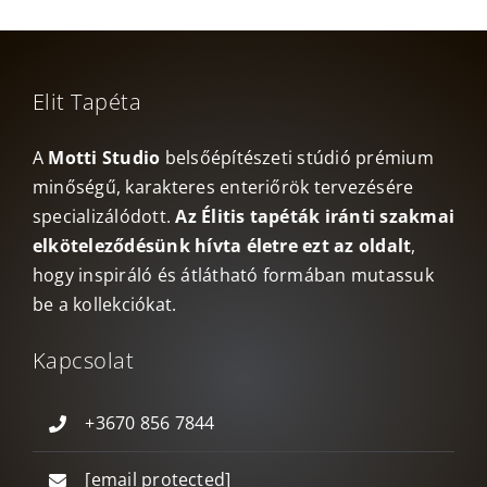
Elit Tapéta
A
Motti Studio
belsőépítészeti stúdió prémium
minőségű, karakteres enteriőrök tervezésére
specializálódott.
Az Élitis tapéták iránti szakmai
elköteleződésünk hívta életre ezt az oldalt
,
hogy inspiráló és átlátható formában mutassuk
be a kollekciókat.
Kapcsolat
+3670 856 7844
[email protected]