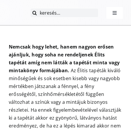
Kihagyás
Keresés...
Toggle
Navigati
Kezdőlap
Nemcsak hogy lehet, hanem nagyon erősen
Élitis tapé
ajánljuk, hogy soha ne rendeljenek Élits
tapétát amíg nem látták a tapétát minta vagy
Kollekciók
mintakönyv formájában.
Az Élitis tapéták kiváló
minőségűek és sok esetben kisebb vagy nagyobb
GYIK
mértékben játszanak a fénnyel, a fény
erősségétől, színhőmérsékletétől függően
változhat a színük vagy a mintájuk bizonyos
Rólunk
részletei. Ha ennek figyelembevételével választják
ki a tapétát akkor ez gyönyörű, látványos hatást
Kapcsolat
eredményez, de ha ez a lépés kimarad akkor nem