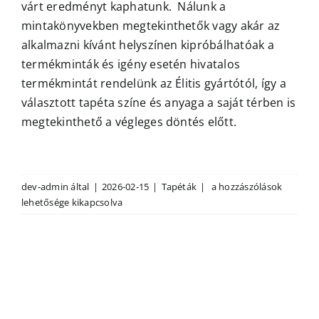
várt eredményt kaphatunk. Nálunk a
mintakönyvekben megtekinthetők vagy akár az
Outlet
alkalmazni kívánt helyszínen kipróbálhatóak a
termékminták és igény esetén hivatalos
termékmintát rendelünk az Élitis gyártótól, így a
választott tapéta színe és anyaga a saját térben is
megtekinthető a végleges döntés előtt.
Lehet
dev-admin
által
|
2026-02-15
|
Tapéták
|
a hozzászólások
termékmintát
lehetősége kikapcsolva
rendelni
az
Élitis
tapétákból?
bejegyzéshez